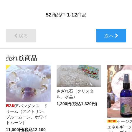
52
1
12
商品中
-
商品
戻る
次へ
売れ筋商品
さざれ石（クリスタ
ル、水晶）
1,200円(税込1,320円)
アバンダンス ド
リーム（アメトリン、
ブルームーン、ホワイ
セージ
トムーン）
エネルギーク
11,000円(税込12,100