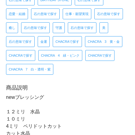
石の意味で探す
BIRTHDAY STONE
石の意味で探す
恋愛・結婚
石の意味で探す
仕事・願望実現
石の意味で探す
癒し
石の意味で探す
守護
石の意味で探す
美
石の意味で探す
金運
CHACRAで探す
CHACRA 3 黄・金
CHACRAで探す
CHACRA 4 緑・ピンク
CHACRAで探す
CHACRA 7 白・透明・紫
商品説明
newブレッシング
１２ミリ 水晶
１０ミリ
4ミリ ペリドットカット
カット水晶