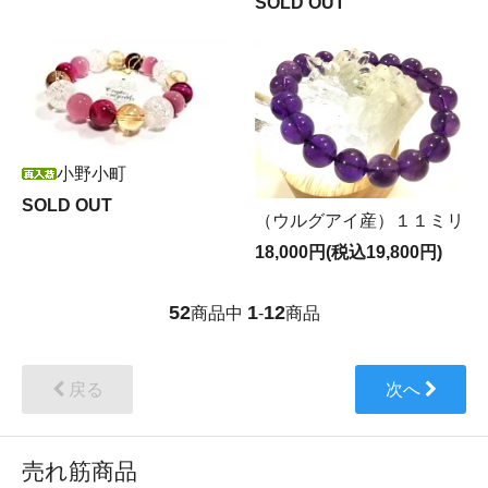
SOLD OUT
小野小町
SOLD OUT
（ウルグアイ産）１１ミリ
18,000円(税込19,800円)
52
1
12
商品中
-
商品
戻る
次へ
売れ筋商品