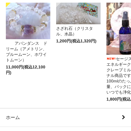
さざれ石（クリスタ
ル、水晶）
1,200円(税込1,320円)
アバンダンス ド
リーム（アメトリン、
ブルームーン、ホワイ
セージ
トムーン）
エネルギーク
11,000円(税込12,100
クレープミル
円)
ナル商品です
100mlのた
量、バックに
いつでも浄化
1,800円(税込
ホーム