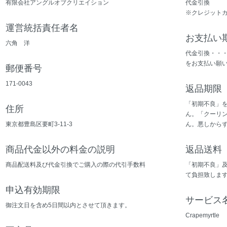
有限会社アングルオブクリエイション
代金引換
※クレジットカード
運営統括責任者名
お支払い
六角 洋
代金引換・・
をお支払い願
郵便番号
171-0043
返品期限
「初期不良」
住所
ん。「クーリ
東京都豊島区要町3-11-3
ん。悪しから
商品代金以外の料金の説明
返品送料
商品配送料及び代金引換でご購入の際の代引手数料
「初期不良」
て負担致しま
申込有効期限
サービス
御注文日を含め5日間以内とさせて頂きます。
Crapemyrtl