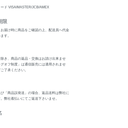
 VISA/MASTER/JCB/AMEX
期限
・お届け時に商品をご確認の上、配送員へ代金
います。
を除き、商品の返品・交換はお請け出来ませ
ングオフ制度」は通信販売には適用されませ
ずご了承ください。
及び「商品誤発送」の場合、返品送料は弊社に
す。弊社着払いにてご返送下さいませ。
名
e