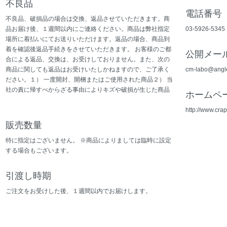
不良品
電話番号
不良品、破損品の場合は交換、返品させていただきます。商
品お届け後、１週間以内にご連絡ください。商品は弊社指定
03-5926-5345
場所に着払いにてお送りいただけます。返品の場合、商品到
着を確認後返品手続きをさせていただきます。 お客様のご都
公開メー
合による返品、交換は、お受けしておりません。また、次の
商品に関しても返品はお受けいたしかねますので、ご了承く
cm-labo@angle
ださい。１） 一度開封、開梱またはご使用された商品２） 当
社の責に帰すべからざる事由によりキズや破損が生じた商品
ホームペ
http://www.crap
販売数量
特に指定はございません。 ※商品によりましては臨時に設定
する場合もございます。
引渡し時期
ご注文をお受けした後、１週間以内でお届けします。