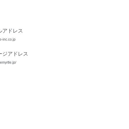
ルアドレス
-inc.co.jp
ージアドレス
emyrtle.jp/