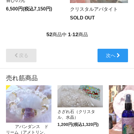
喜びの光
6,500円(税込7,150円)
クリスタルアパタイト
SOLD OUT
52
1
12
商品中
-
商品
戻る
次へ
売れ筋商品
さざれ石（クリスタ
ル、水晶）
1,200円(税込1,320円)
アバンダンス ド
リーム（アメトリン、