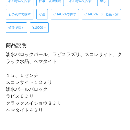
石の意味で探す
仕事・願望実現
石の意味で探す
癒し
石の意味で探す
守護
CHACRAで探す
CHACRA 6 藍色・紫
値段で探す
¥10000～
商品説明
淡水バロックパール、ラピスラズリ、スコレサイト、ク
ラック水晶、ヘマタイト
１５、５センチ
スコレサイト１２ミリ
淡水パールバロック
ラピス６ミリ
クラックスイショウ８ミリ
ヘマタイト４ミリ