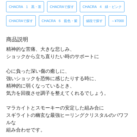
CHACRA 1 黒・茶
CHACRAで探す
CHACRA 4 緑・ピンク
CHACRAで探す
CHACRA 6 藍色・紫
値段で探す
～¥7000
商品説明
精神的な苦痛、大きな悲しみ、
ショックから立ち直りたい時のサポートに
心に負った深い傷の癒しに、
強いショックを恐怖に感じたりする時に、
精神的に弱くなっているとき、
気力を回復させ調子を整えてくれるでしょう。
マラカイトとスモーキーの安定した組み合に
スギライトの幽玄な最強ヒーリングクリスタルのパワフ
ルな
組み合わせです。