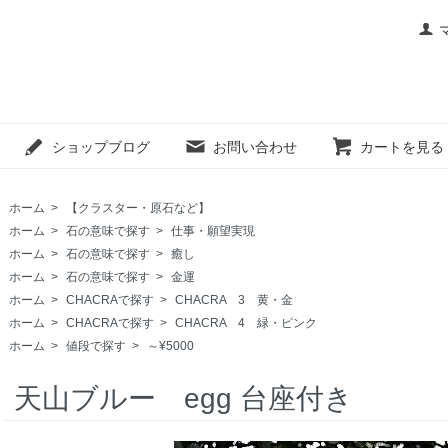
ショップブログ
お問い合わせ
カートを見る
ホーム
>
【クラスター・原石など】
ホーム
>
石の意味で探す
>
仕事・願望実現
ホーム
>
石の意味で探す
>
癒し
ホーム
>
石の意味で探す
>
金運
ホーム
>
CHACRAで探す
>
CHACRA 3 黄・金
ホーム
>
CHACRAで探す
>
CHACRA 4 緑・ピンク
ホーム
>
値段で探す
>
～¥5000
天山ブルー egg 台座付き