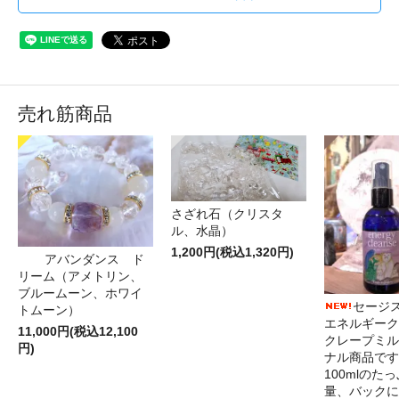
売れ筋商品
さざれ石（クリスタ
ル、水晶）
1,200円(税込1,320円)
アバンダンス ド
リーム（アメトリン、
ブルームーン、ホワイ
セージ
トムーン）
エネルギーク
11,000円(税込12,100
クレープミル
円)
ナル商品です
100mlのた
量、バックに