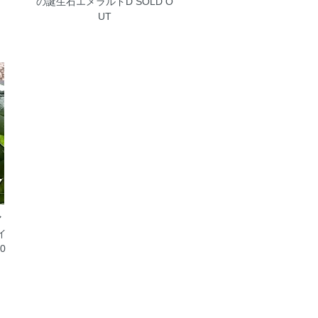
の誕生石エメラルドD
SOLD O
UT
マ
イ
0