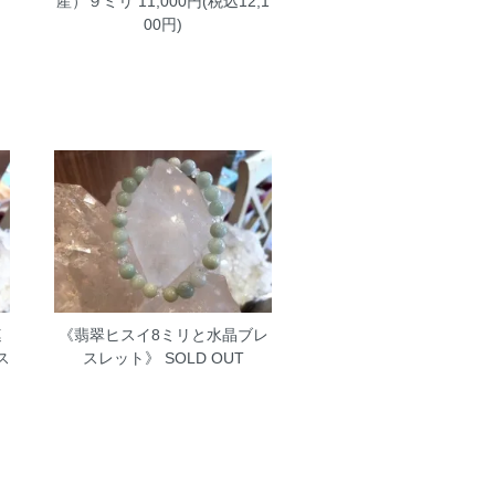
産）９ミリ
11,000円(税込12,1
00円)
連
《翡翠ヒスイ8ミリと水晶ブレ
ス
スレット》
SOLD OUT