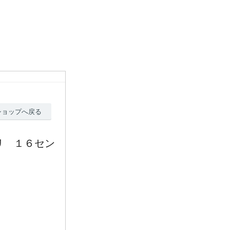
ショップへ戻る
リ １６セン